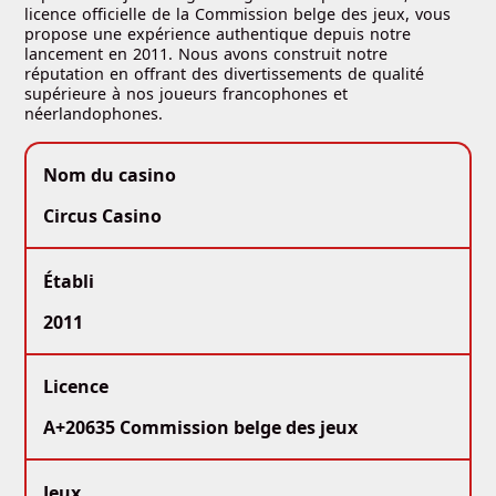
licence officielle de la Commission belge des jeux, vous
propose une expérience authentique depuis notre
lancement en 2011. Nous avons construit notre
réputation en offrant des divertissements de qualité
supérieure à nos joueurs francophones et
néerlandophones.
Nom du casino
Circus Casino
Établi
2011
Licence
A+20635 Commission belge des jeux
Jeux