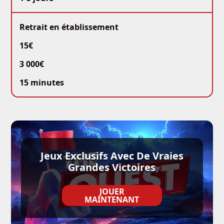
Retrait en établissement
15€
3 000€
15 minutes
Jeux Exclusifs Avec De Vraies
Grandes Victoires
JOUER
MAINTENANT