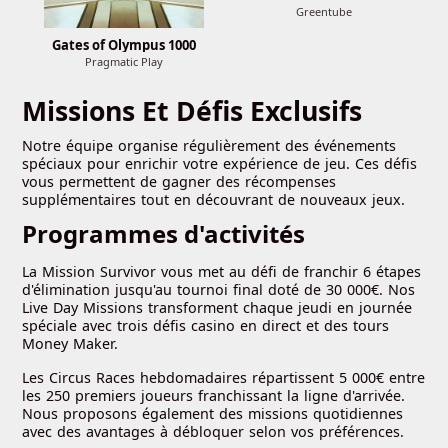
Greentube
Gates of Olympus 1000
Pragmatic Play
Missions Et Défis Exclusifs
Notre équipe organise régulièrement des événements
spéciaux pour enrichir votre expérience de jeu. Ces défis
vous permettent de gagner des récompenses
supplémentaires tout en découvrant de nouveaux jeux.
Programmes d'activités
La Mission Survivor vous met au défi de franchir 6 étapes
d'élimination jusqu'au tournoi final doté de 30 000€. Nos
Live Day Missions transforment chaque jeudi en journée
spéciale avec trois défis casino en direct et des tours
Money Maker.
Les Circus Races hebdomadaires répartissent 5 000€ entre
les 250 premiers joueurs franchissant la ligne d'arrivée.
Nous proposons également des missions quotidiennes
avec des avantages à débloquer selon vos préférences.