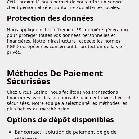
Cette proximité nous permet de vous offrir un service
client personnalisé et conforme aux attentes locales.
Protection des données
Nous appliquons le chiffrement SSL dernière génération
pour protéger toutes vos données personnelles et
financières. Notre infrastructure respecte les normes
RGPD européennes concernant la protection de la vie
privée.
Méthodes De Paiement
Sécurisées
Chez Circus Casino, nous facilitons vos transactions
financières avec des solutions de paiement diversifiées et
sécurisées. Notre équipe a sélectionné les méthodes les
plus fiables du marché belge.
Options de dépôt disponibles
Bancontact - solution de paiement belge de