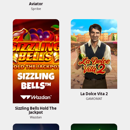
Aviator
Spribe
La Dolce Vita 2
GAMOMAT
Sizzling Bells Hold The
Jackpot
Wazdan