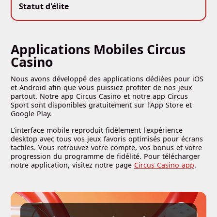
Statut d'élite
Applications Mobiles Circus
Casino
Nous avons développé des applications dédiées pour iOS
et Android afin que vous puissiez profiter de nos jeux
partout. Notre app Circus Casino et notre app Circus
Sport sont disponibles gratuitement sur l'App Store et
Google Play.
L'interface mobile reproduit fidèlement l'expérience
desktop avec tous vos jeux favoris optimisés pour écrans
tactiles. Vous retrouvez votre compte, vos bonus et votre
progression du programme de fidélité. Pour télécharger
notre application, visitez notre page
Circus Casino app
.