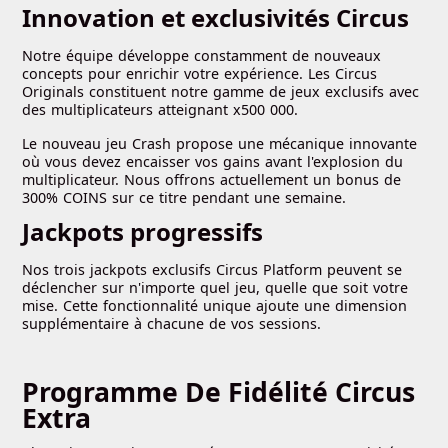
Innovation et exclusivités Circus
Notre équipe développe constamment de nouveaux
concepts pour enrichir votre expérience. Les Circus
Originals constituent notre gamme de jeux exclusifs avec
des multiplicateurs atteignant x500 000.
Le nouveau jeu Crash propose une mécanique innovante
où vous devez encaisser vos gains avant l'explosion du
multiplicateur. Nous offrons actuellement un bonus de
300% COINS sur ce titre pendant une semaine.
Jackpots progressifs
Nos trois jackpots exclusifs Circus Platform peuvent se
déclencher sur n'importe quel jeu, quelle que soit votre
mise. Cette fonctionnalité unique ajoute une dimension
supplémentaire à chacune de vos sessions.
Programme De Fidélité Circus
Extra