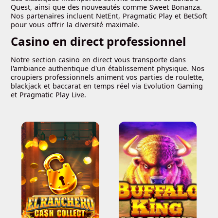
Quest, ainsi que des nouveautés comme Sweet Bonanza.
Nos partenaires incluent NetEnt, Pragmatic Play et BetSoft
pour vous offrir la diversité maximale.
Casino en direct professionnel
Notre section casino en direct vous transporte dans
l'ambiance authentique d'un établissement physique. Nos
croupiers professionnels animent vos parties de roulette,
blackjack et baccarat en temps réel via Evolution Gaming
et Pragmatic Play Live.